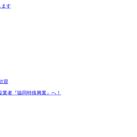
します
設業者『協同特殊興業』へ！