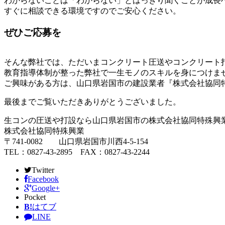
わからないことは「わからない」とはっきり聞くことが成長
すぐに相談できる環境ですのでご安心ください。
ぜひご応募を
そんな弊社では、ただいまコンクリート圧送やコンクリート
教育指導体制が整った弊社で一生モノのスキルを身につけま
ご興味がある方は、山口県岩国市の建設業者『株式会社協同
最後までご覧いただきありがとうございました。
生コンの圧送や打設なら山口県岩国市の株式会社協同特殊興
株式会社協同特殊興業
〒741-0082 山口県岩国市川西4-5-154
TEL：0827-43-2895 FAX：0827-43-2244
Twitter
Facebook
Google+
Pocket
B!
はてブ
LINE